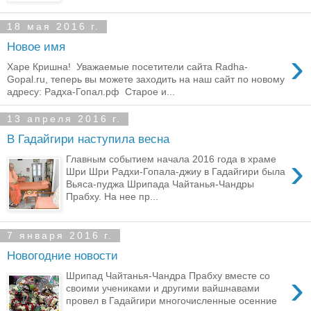
18 мая 2016 г.
Новое имя
›
Харе Кришна! Уважаемые посетители сайта Radha-
Gopal.ru, теперь вы можете заходить на наш сайт по новому
адресу: Радха-Гопал.рф Старое и...
13 апреля 2016 г.
В Гадайгири наступила весна
›
Главным событием начала 2016 года в храме
Шри Шри Радхи-Гопала-джиу в Гадайгири была
Вьяса-пуджа Шрипада Чайтанья-Чандры
Прабху. На нее пр...
7 января 2016 г.
Новогодние новости
›
Шрипад Чайтанья-Чандра Прабху вместе со
своими учениками и другими вайшнавами
провел в Гадайгири многочисленные осенние