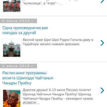
"колесница", а "ятра" - ...
5 июля 2016 г.
Одна проповедническая
поездка за другой
›
Весной храм Шри Шри Радхи-Гопала-джиу в
Гадайгири засиял новыми красками.
1 июня 2016 г.
Расписание программы
визита Шрипада Чайтанья-
Чандры Прабху
›
Дорогие друзья! 6-13 июня Россию посетит
Шрипад Чайтанья-Чандра Прабху! Шрипад
Чайтанья-Чандра Прабху - президент храма
ИСККОН ...