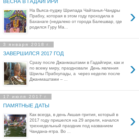
ВЕСНА В ГАДАЙГИРИ
›
На Вьяса-пуджу Шрипада Чайтанья-Чандры
Прабху, которая в этом году проходила в
Баханаге (недалеко от города Балешвар, где
родился Гуру Ма...
3 января 2018 г.
ЗАВЕРШИЛСЯ 2017 ГОД
›
Сразу после Джанмаштами в Гадайгири, как и
по всему миру, праздновали День явления
Шрилы Прабхупады, а через неделю после
Джанмаштами – ...
17 июля 2017 г.
ПАМЯТНЫЕ ДАТЫ
›
Как всегда, в день Акшая-трития, который в
2017 году пришелся на 29 апреля, начался
трехнедельный праздник под названием
Чандана-ятра. Во ...