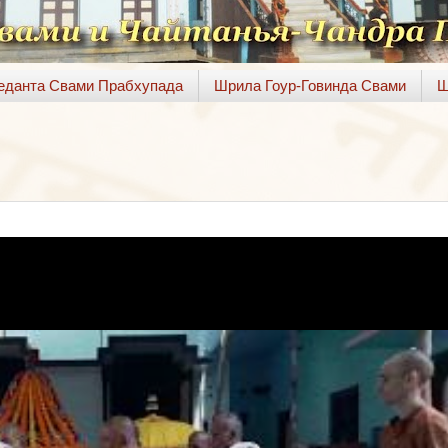
веданта Свами Прабхупада
Шрила Гоур-Говинда Свами
Ш