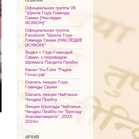
ССЫЛКИ
Официальная группа VK
"Шрила Гоур-Говинда
Свами (Наследие
ИСККОН)"
Официальная группа
Facebook "Шрила Гоур-
Говинда Свами (НАСЛЕДИЕ
ИСККОН)"
Видео с Гоур-Говиндой
Свами, с переводом
Шриваса Пандита Прабху
Канал YouTube "Радха-
Гопал.рф"
Скачать лекции Гоур-
Говинды Свами
Скачать лекции Чайтанья-
Чандры Прабху
Лекции Шрипада Чайтанья-
Чандры Прабху по "Брихад-
бхагаватамрите", 2023-
2024гг.
АРХИВ