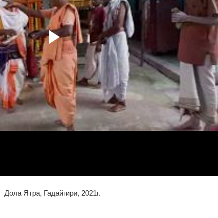
Дола Ятра, Гадайгири, 2021г.