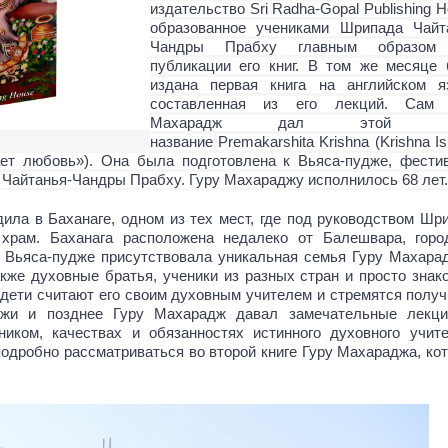
издательство
Sri
Radha
-
Gopal
Publishing
H
образованное учениками Шрипада Чайт
Чандры Прабху главным образом
публикации его книг. В том же месяце
издана первая книга на английском я
составленная из его лекций. Сам 
Махарадж дал этой кн
название
Premakarshita Krishna
(
Krishna Is
кает любовь»). Она была подготовлена к Вьяса-пудже, фести
Чайтанья-Чандры Прабху. Гуру Махараджу исполнилось 68 лет.
ла в Баханаге, одном из тех мест, где под руководством Шр
храм. Баханага расположена недалеко от Балешвара, горо
 Вьяса-пудже присутствовала уникальная семья Гуру Махара
акже духовные братья, ученики из разных стран и просто знак
 дети считают его своим духовным учителем и стремятся получ
джи и позднее Гуру Махарадж давал замечательные лекц
иком, качествах и обязанностях истинного духовного учит
подробно рассматриваться во второй книге Гуру Махараджа, ко