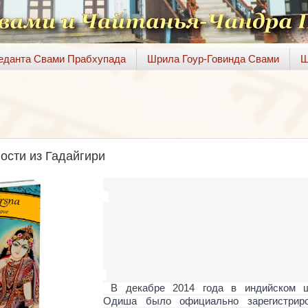
веданта Свами Прабхупада
Шрила Гоур-Говинда Свами
Ш
ости из Гадайгири
В декабре 2014 года в индийском ш
Одиша было официально зарегистриро