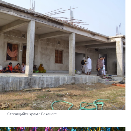
Строящийся храм в Баханаге