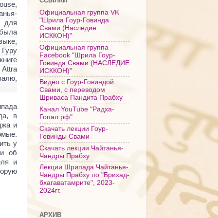
ССЫЛКИ
ouse
,
Официальная группа VK
анья-
"Шрила Гоур-Говинда
 для
Свами (Наследие
 была
ИСККОН)"
зыке,
Официальная группа
Гуру
Facebook "Шрила Гоур-
иге
Говинда Свами (НАСЛЕДИЕ
 Attra
ИСККОН)"
валю,
Видео с Гоур-Говиндой
Свами, с переводом
Шриваса Пандита Прабху
ипада
Канал YouTube "Радха-
да, в
Гопал.рф"
джа и
Скачать лекции Гоур-
омые.
Говинды Свами
ить у
Скачать лекции Чайтанья-
ии об
Чандры Прабху
еля и
Лекции Шрипада Чайтанья-
торую
Чандры Прабху по "Брихад-
бхагаватамрите", 2023-
2024гг.
АРХИВ