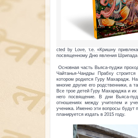
cted by Love
, т.е. «Кришну привле
посвященному Дню явления Шрипада 
Основная часть Вьяса-пуджи проходи
Чайтанья-Чандры Прабху строится 
котором родился Гуру Махарадж. На
многие другие его родственники, а т
Все трое детей Гуру Махараджа и их
него посвящение. В дни Вьяса-пу
отношениях между учителем и учен
ученика. Именно эти вопросы будут 
планируется издать в 2015 году.