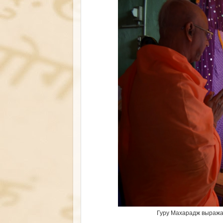
Гуру Махарадж выража