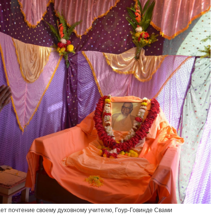
ет почтение своему духовному учителю, Гоур-Говинде Свами