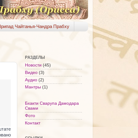
рипад Чайтанья-Чандра Прабху
РАЗДЕЛЫ
Новости
(45)
Видео
(3)
Аудио
(2)
Мантры
(1)
Бхакти Сварупа Дамодара
Свами
Фото
Контакт
тате
вано