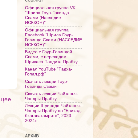
ССЫЛКИ
Официальная группа VK
"Шрила Гоур-Говинда
Свами (Наследие
ИСККОН)"
Официальная группа
Facebook "Шрила Гоур-
Говинда Свами (НАСЛЕДИЕ
ИСККОН)"
Видео с Гоур-Говиндой
Свами, с переводом
Шриваса Пандита Прабху
Канал YouTube "Радха-
Гопал.рф"
Скачать лекции Гоур-
Говинды Свами
Скачать лекции Чайтанья-
щее
Чандры Прабху
Лекции Шрипада Чайтанья-
Чандры Прабху по "Брихад-
бхагаватамрите", 2023-
2024гг.
АРХИВ