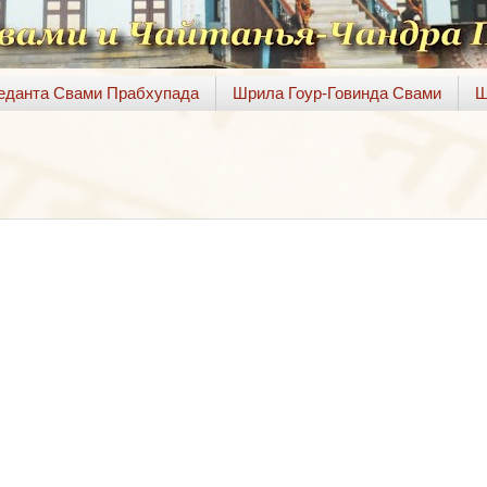
веданта Свами Прабхупада
Шрила Гоур-Говинда Свами
Ш