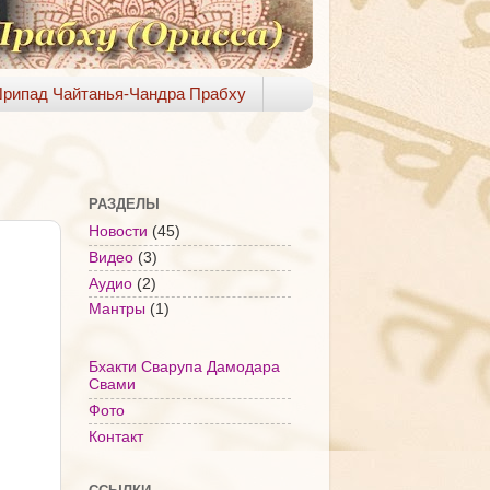
рипад Чайтанья-Чандра Прабху
РАЗДЕЛЫ
Новости
(45)
Видео
(3)
Аудио
(2)
Мантры
(1)
Бхакти Сварупа Дамодара
Свами
Фото
Контакт