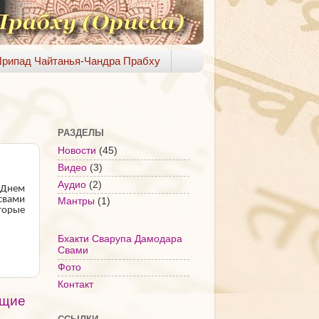
рипад Чайтанья-Чандра Прабху
РАЗДЕЛЫ
Новости
(45)
Видео
(3)
Аудио
(2)
с Днем
освами
Мантры
(1)
торые
Бхакти Сварупа Дамодара
Свами
Фото
Контакт
щие