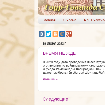
Главная
О храме
А.Ч. Бхакти
19 ИЮНЯ 2023 Г.
ВРЕМЯ НЕ ЖДЕТ
В 2023 году дата проведения Вьяса-пудж
его явления по вайшнавскому календарю
и ухода Рамачандры Кавираджа). Как и
духовные братья (и сёстры) Шрипада Ча
Дальше »
Следующие