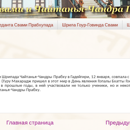
веданта Свами Прабхупада
Шрила Гоур-Говинда Свами
Ш
и Шрипада Чайтанья-Чандры Прабху в Гадейгири, 12 января, совпала 
 (Гуру Махарадж пришел в этот мир в День явления Гопалы Бхатты Г
 в прошлые годы, в ней участвовали не только ученики, но и неко
йтанья-Чандры Прабху.
Главная страница
Предыду