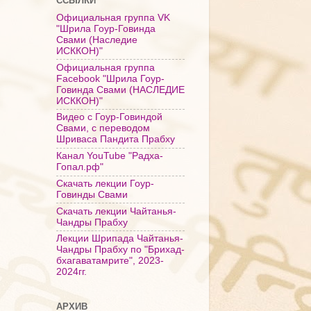
ССЫЛКИ
Официальная группа VK
"Шрила Гоур-Говинда
Свами (Наследие
ИСККОН)"
Официальная группа
Facebook "Шрила Гоур-
Говинда Свами (НАСЛЕДИЕ
ИСККОН)"
Видео с Гоур-Говиндой
Свами, с переводом
Шриваса Пандита Прабху
Канал YouTube "Радха-
Гопал.рф"
Скачать лекции Гоур-
Говинды Свами
Скачать лекции Чайтанья-
Чандры Прабху
Лекции Шрипада Чайтанья-
Чандры Прабху по "Брихад-
бхагаватамрите", 2023-
2024гг.
АРХИВ