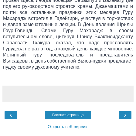
провел здесь, иногда посещая Берампур и Баханагу, где
под его руководством строятся храмы. Джанмаштами и
почти все остальные праздники этих месяцев Гуру
Махарадж встретил в Гадейгири, участвуя в торжествах
и давая замечательные лекции. В День явления Шрилы
Гоур-Говинды Свами Гуру Махарадж в своем
вступительном слове, цитируя Шрилу Бхактисиддханту
Сарасвати Тхакура, сказал, что надо прославлять
Гурудева не раз в год, а каждый день, каждое мгновение.
Истинный гуру, последователь и представитель
Вьясадевы, в день собственной Вьяса-пуджи предлагает
пуджу своему духовному учителю.
‹
›
Главная страница
Открыть веб-версию