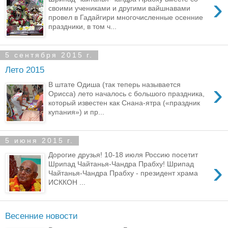
›
своими учениками и другими вайшнавами
провел в Гадайгири многочисленные осенние
праздники, в том ч...
5 сентября 2015 г.
Лето 2015
›
В штате Одиша (так теперь называется
Орисса) лето началось с большого праздника,
который известен как Снана-ятра («праздник
купания») и пр...
5 июня 2015 г.
Дорогие друзья! 10-18 июля Россию посетит
›
Шрипад Чайтанья-Чандра Прабху! Шрипад
Чайтанья-Чандра Прабху - президент храма
ИСККОН ...
Весенние новости