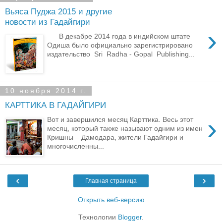
Вьяса Пуджа 2015 и другие
новости из Гадайгири
›
В декабре 2014 года в индийском штате
Одиша было официально зарегистрировано
издательство Sri Radha - Gopal Publishing...
10 ноября 2014 г.
КАРТТИКА В ГАДАЙГИРИ
›
Вот и завершился месяц Карттика. Весь этот
месяц, который также называют одним из имен
Кришны – Дамодара, жители Гадайгири и
многочисленны...
‹
›
Главная страница
Открыть веб-версию
Технологии
Blogger
.