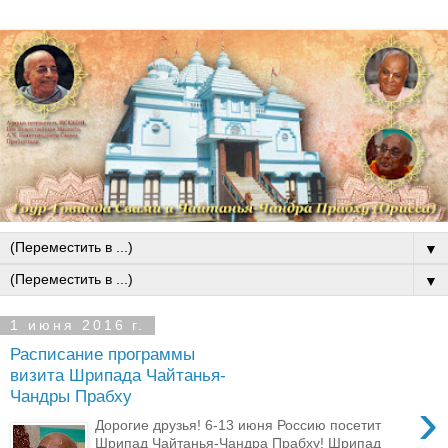
▼
▼
1 июня 2016 г.
Расписание программы
визита Шрипада Чайтанья-
Чандры Прабху
›
Дорогие друзья! 6-13 июня Россию посетит
Шрипад Чайтанья-Чандра Прабху! Шрипад