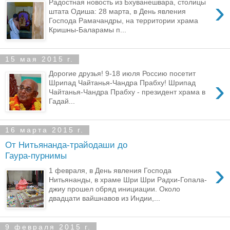
›
Радостная новость из Бхуванешвара, столицы
штата Одиша: 28 марта, в День явления
Господа Рамачандры, на территории храма
Кришны-Баларамы п...
15 мая 2015 г.
Дорогие друзья! 9-18 июля Россию посетит
›
Шрипад Чайтанья-Чандра Прабху! Шрипад
Чайтанья-Чандра Прабху - президент храма в
Гадай...
16 марта 2015 г.
От Нитьянанда-трайодаши до
Гаура-пурнимы
›
1 февраля, в День явления Господа
Нитьянанды, в храме Шри Шри Радхи-Гопала-
джиу прошел обряд инициации. Около
двадцати вайшнавов из Индии,...
9 февраля 2015 г.